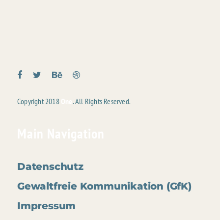
Links
Zur
überspringen
primären
Navigation
springen
Zum
Inhalt
Copyright 2018
One
. All Rights Reserved.
springen
Main Navigation
Datenschutz
Gewaltfreie Kommunikation (GfK)
Impressum